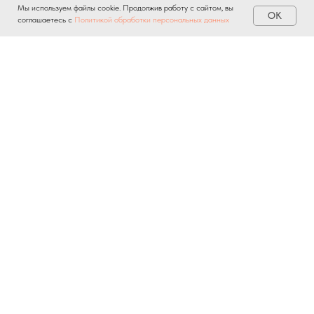
Мы используем файлы cookie. Продолжив работу с сайтом, вы
OK
соглашаетесь с
Политикой обработки персональных данных
Повышения квалификации
Переподготовки кадров
Тренинги